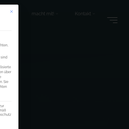
Mit diesem Button wird der Dialog geschlossen. Seine Funktionalität ist ide
r tun
macht mit!
Kontakt
chten,
 sind
isierte
en über
e
n.
Sie
chten
zur
emäß
enschutz