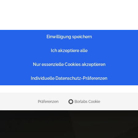
Einwilligung speichern
Ich akzeptiere alle
Nur essenzielle Cookies akzeptieren
Individuelle Datenschutz-Präferenzen
O
s
t
d
e
u
t
s
c
h
l
a
n
Präferenzen
Borlabs Cookie