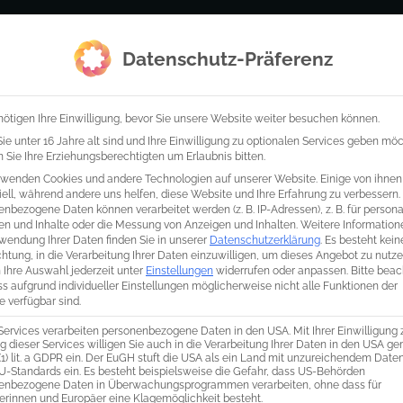
Startseite
Wer wir sind
was wi
Datenschutz-Präferenz
ötigen Ihre Einwilligung, bevor Sie unsere Website weiter besuchen können.
e unter 16 Jahre alt sind und Ihre Einwilligung zu optionalen Services geben mö
Sie Ihre Erziehungsberechtigten um Erlaubnis bitten.
rwenden Cookies und andere Technologien auf unserer Website. Einige von ihnen
ell, während andere uns helfen, diese Website und Ihre Erfahrung zu verbessern.
nbezogene Daten können verarbeitet werden (z. B. IP-Adressen), z. B. für personal
en und Inhalte oder die Messung von Anzeigen und Inhalten.
Weitere Information
wendung Ihrer Daten finden Sie in unserer
Datenschutzerklärung
.
Es besteht kein
chtung, in die Verarbeitung Ihrer Daten einzuwilligen, um dieses Angebot zu nutze
 Ihre Auswahl jederzeit unter
Einstellungen
widerrufen oder anpassen.
Bitte bea
ss aufgrund individueller Einstellungen möglicherweise nicht alle Funktionen der
 verfügbar sind.
Services verarbeiten personenbezogene Daten in den USA. Mit Ihrer Einwilligung 
 dieser Services willigen Sie auch in die Verarbeitung Ihrer Daten in den USA g
 (1) lit. a GDPR ein. Der EuGH stuft die USA als ein Land mit unzureichendem Dat
U-Standards ein. Es besteht beispielsweise die Gefahr, dass US-Behörden
enbezogene Daten in Überwachungsprogrammen verarbeiten, ohne dass für
erinnen und Europäer eine Klagemöglichkeit besteht.