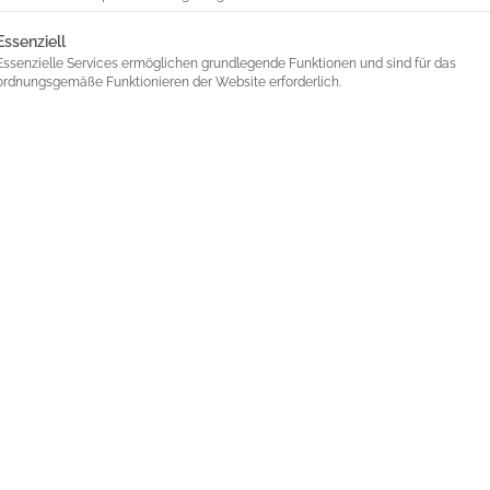
lgt eine Liste der Service-Gruppen, für die eine Einwilligung 
Essenziell
Essenzielle Services ermöglichen grundlegende Funktionen und sind für das
ordnungsgemäße Funktionieren der Website erforderlich.