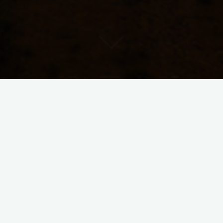
3. gemeinsames Stadiongespräch:
Was macht den Osten so attraktiv
Fokus Politik – oder Warum der
Osten anders bleibt
Die Eisern Lounge im Stadion des 1. FC Union Berlin bot mit
ihrer wunderbaren Kulisse die perfekte Bühne für eine
spannende Diskussion über die Politik …