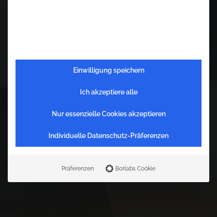
Einwilligung speichern
Ich akzeptiere alle
Nur essenzielle Cookies akzeptieren
Individuelle Datenschutz-Präferenzen
V
e
r
a
n
s
t
a
l
t
u
n
g
Präferenzen
Borlabs Cookie