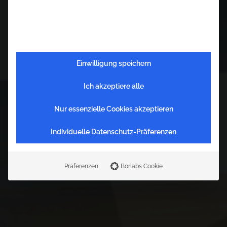
Einwilligung speichern
Ich akzeptiere alle
Nur essenzielle Cookies akzeptieren
Individuelle Datenschutz-Präferenzen
P
o
l
i
t
i
k
i
n
t
h
e
m
a
k
i
n
g
Präferenzen
Borlabs Cookie