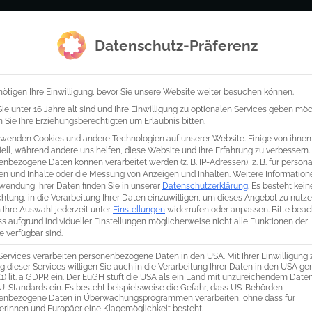
Startseite
Wer wir sind
was wi
Datenschutz-Präferenz
ötigen Ihre Einwilligung, bevor Sie unsere Website weiter besuchen können.
e unter 16 Jahre alt sind und Ihre Einwilligung zu optionalen Services geben mö
Sie Ihre Erziehungsberechtigten um Erlaubnis bitten.
rwenden Cookies und andere Technologien auf unserer Website. Einige von ihnen
ell, während andere uns helfen, diese Website und Ihre Erfahrung zu verbessern.
nbezogene Daten können verarbeitet werden (z. B. IP-Adressen), z. B. für personal
en und Inhalte oder die Messung von Anzeigen und Inhalten.
Weitere Information
wendung Ihrer Daten finden Sie in unserer
Datenschutzerklärung
.
Es besteht kein
chtung, in die Verarbeitung Ihrer Daten einzuwilligen, um dieses Angebot zu nutze
 Ihre Auswahl jederzeit unter
Einstellungen
widerrufen oder anpassen.
Bitte bea
ss aufgrund individueller Einstellungen möglicherweise nicht alle Funktionen der
 verfügbar sind.
Services verarbeiten personenbezogene Daten in den USA. Mit Ihrer Einwilligung 
 dieser Services willigen Sie auch in die Verarbeitung Ihrer Daten in den USA g
 (1) lit. a GDPR ein. Der EuGH stuft die USA als ein Land mit unzureichendem Dat
U-Standards ein. Es besteht beispielsweise die Gefahr, dass US-Behörden
enbezogene Daten in Überwachungsprogrammen verarbeiten, ohne dass für
erinnen und Europäer eine Klagemöglichkeit besteht.