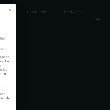
Mit diesem Button wird der Dialog geschlossen. Seine Funktionalität ist ide
r tun
macht mit!
Kontakt
chten,
 sind
isierte
en über
e
n.
Sie
chten
zur
emäß
enschutz