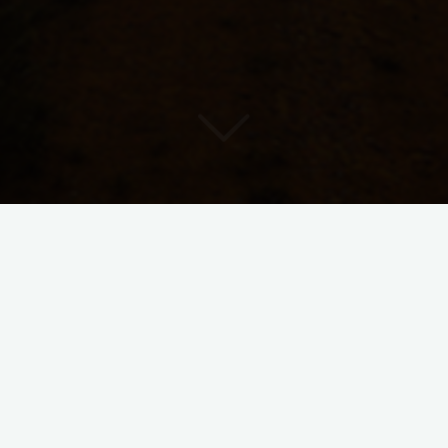
Ostdeutsches Wirtschaftsforum
hostet DenkRaumOst
Vom 11. bis 13. Juni trafen sich auf dem Ostdeutschen
Wirtschaftsforum die Spitzen von Wirtschaft, Politik,
Wissenschaft und Gesellschaft, um über Chancen und