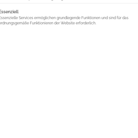
lgt eine Liste der Service-Gruppen, für die eine Einwilligung 
Essenziell
Essenzielle Services ermöglichen grundlegende Funktionen und sind für das
ordnungsgemäße Funktionieren der Website erforderlich.