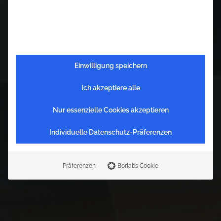
Einwilligung speichern
Ich akzeptiere alle
Nur essenzielle Cookies akzeptieren
Individuelle Datenschutz-Präferenzen
C
a
r
s
t
e
n
S
c
h
n
e
i
d
e
r
Präferenzen
Borlabs Cookie