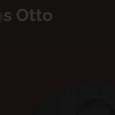
n
s
O
t
t
o