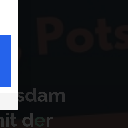
o
t
s
d
a
m
m
i
t
d
e
r