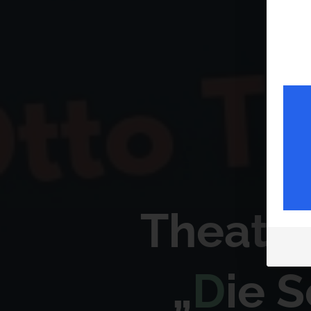
T
h
e
a
t
e
„
D
i
e
S