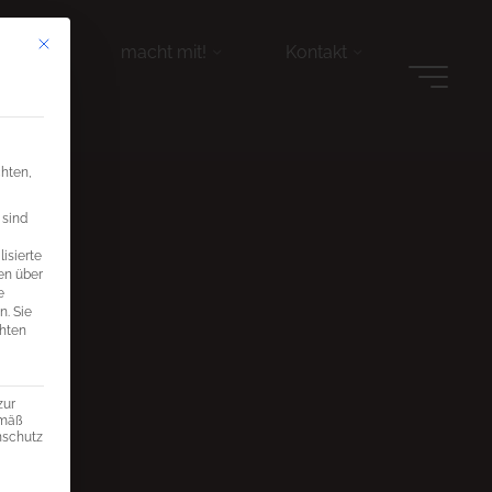
Mit diesem Button wird der Dialog geschlossen. Seine Funktionalität ist ide
r tun
macht mit!
Kontakt
chten,
 sind
isierte
en über
e
n.
Sie
chten
zur
emäß
enschutz