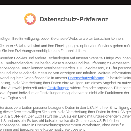
Startseite
Wer wir sind
was wi
Datenschutz-Präferenz
ötigen Ihre Einwilligung, bevor Sie unsere Website weiter besuchen können.
e unter 16 Jahre alt sind und Ihre Einwilligung zu optionalen Services geben mö
Sie Ihre Erziehungsberechtigten um Erlaubnis bitten.
rwenden Cookies und andere Technologien auf unserer Website. Einige von ihnen
ell, während andere uns helfen, diese Website und Ihre Erfahrung zu verbessern.
nbezogene Daten können verarbeitet werden (z. B. IP-Adressen), z. B. für personal
en und Inhalte oder die Messung von Anzeigen und Inhalten.
Weitere Information
wendung Ihrer Daten finden Sie in unserer
Datenschutzerklärung
.
Es besteht kein
chtung, in die Verarbeitung Ihrer Daten einzuwilligen, um dieses Angebot zu nutze
 Ihre Auswahl jederzeit unter
Einstellungen
widerrufen oder anpassen.
Bitte bea
ss aufgrund individueller Einstellungen möglicherweise nicht alle Funktionen der
 verfügbar sind.
Services verarbeiten personenbezogene Daten in den USA. Mit Ihrer Einwilligung 
 dieser Services willigen Sie auch in die Verarbeitung Ihrer Daten in den USA g
 (1) lit. a GDPR ein. Der EuGH stuft die USA als ein Land mit unzureichendem Dat
U-Standards ein. Es besteht beispielsweise die Gefahr, dass US-Behörden
enbezogene Daten in Überwachungsprogrammen verarbeiten, ohne dass für
erinnen und Europäer eine Klagemöglichkeit besteht.