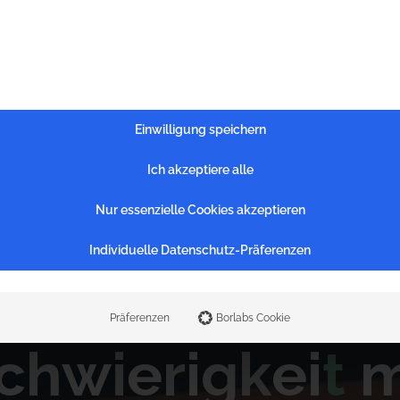
Einwilligung speichern
Ich akzeptiere alle
Nur essenzielle Cookies akzeptieren
Rückblick
Individuelle Datenschutz-Präferenzen
r
g
e
s
p
r
ä
c
h
i
n
P
Präferenzen
Borlabs Cookie
c
h
w
i
e
r
i
g
k
e
i
t