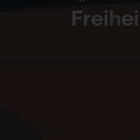
F
r
e
i
h
e
i