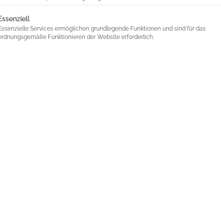
lgt eine Liste der Service-Gruppen, für die eine Einwilligung 
Essenziell
Essenzielle Services ermöglichen grundlegende Funktionen und sind für das
ordnungsgemäße Funktionieren der Website erforderlich.