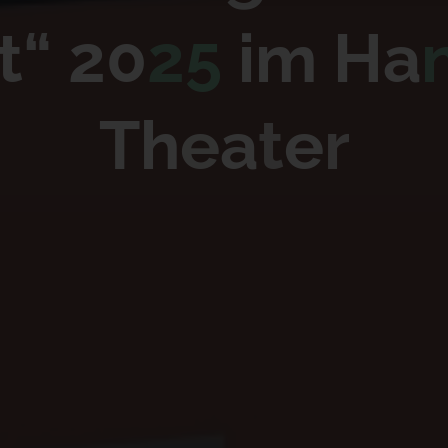
t
“
2
0
2
5
i
m
H
a
T
h
e
a
t
e
r