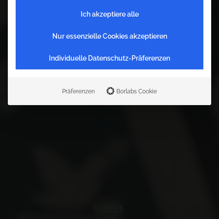
Ich akzeptiere alle
Nur essenzielle Cookies akzeptieren
Individuelle Datenschutz-Präferenzen
Präferenzen
Borlabs Cookie
Rückblick