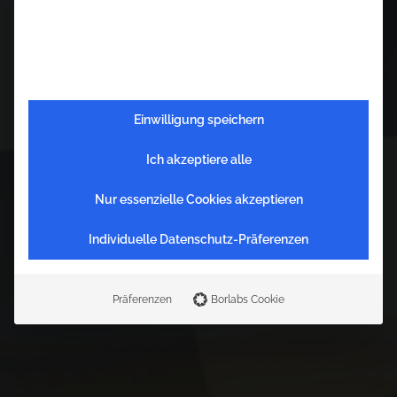
Einwilligung speichern
Ich akzeptiere alle
Nur essenzielle Cookies akzeptieren
Individuelle Datenschutz-Präferenzen
W
i
r
t
s
c
h
a
f
t
s
f
o
r
u
m
Präferenzen
Borlabs Cookie