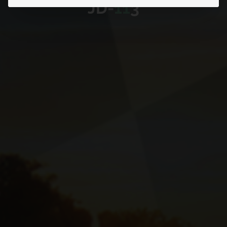
J
D
-
1
1
3