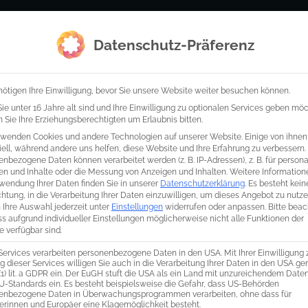
Startseite
Wer wir sind
was wi
Datenschutz-Präferenz
ötigen Ihre Einwilligung, bevor Sie unsere Website weiter besuchen können.
e unter 16 Jahre alt sind und Ihre Einwilligung zu optionalen Services geben mö
Sie Ihre Erziehungsberechtigten um Erlaubnis bitten.
rwenden Cookies und andere Technologien auf unserer Website. Einige von ihnen
ell, während andere uns helfen, diese Website und Ihre Erfahrung zu verbessern.
nbezogene Daten können verarbeitet werden (z. B. IP-Adressen), z. B. für personal
en und Inhalte oder die Messung von Anzeigen und Inhalten.
Weitere Information
wendung Ihrer Daten finden Sie in unserer
Datenschutzerklärung
.
Es besteht kein
chtung, in die Verarbeitung Ihrer Daten einzuwilligen, um dieses Angebot zu nutze
 Ihre Auswahl jederzeit unter
Einstellungen
widerrufen oder anpassen.
Bitte bea
ss aufgrund individueller Einstellungen möglicherweise nicht alle Funktionen der
 verfügbar sind.
Services verarbeiten personenbezogene Daten in den USA. Mit Ihrer Einwilligung 
 dieser Services willigen Sie auch in die Verarbeitung Ihrer Daten in den USA g
 (1) lit. a GDPR ein. Der EuGH stuft die USA als ein Land mit unzureichendem Dat
U-Standards ein. Es besteht beispielsweise die Gefahr, dass US-Behörden
enbezogene Daten in Überwachungsprogrammen verarbeiten, ohne dass für
erinnen und Europäer eine Klagemöglichkeit besteht.