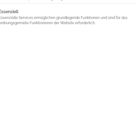
lgt eine Liste der Service-Gruppen, für die eine Einwilligung 
Essenziell
Essenzielle Services ermöglichen grundlegende Funktionen und sind für das
ordnungsgemäße Funktionieren der Website erforderlich.