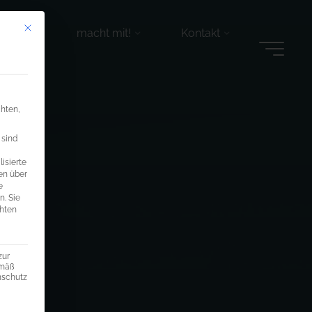
Mit diesem Button wird der Dialog geschlossen. Seine Funktionalität ist ide
r tun
macht mit!
Kontakt
chten,
 sind
isierte
en über
e
n.
Sie
chten
zur
emäß
enschutz