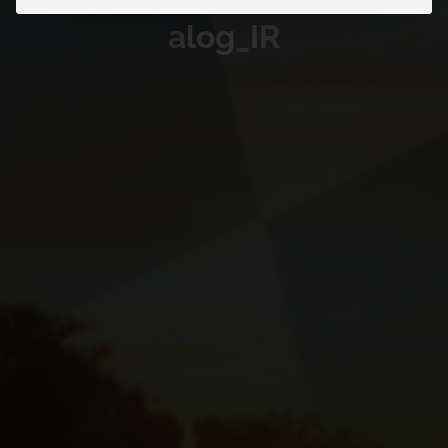
a
l
o
g
_
I
R