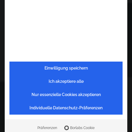
Einwilligung speichern
Ich akzeptiere alle
Nur essenzielle Cookies akzeptieren
Individuelle Datenschutz-Präferenzen
F
o
t
o
_
C
X
_
P
o
d
i
u
m
_
B
r
g
d
i
Präferenzen
Borlabs Cookie