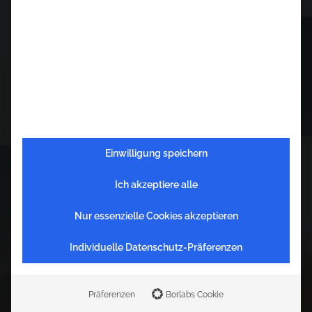
Einwilligung speichern
Ich akzeptiere alle
Nur essenzielle Cookies akzeptieren
V
e
r
a
n
s
t
a
l
t
u
n
g
e
n
Individuelle Datenschutz-Präferenzen
Präferenzen
Borlabs Cookie